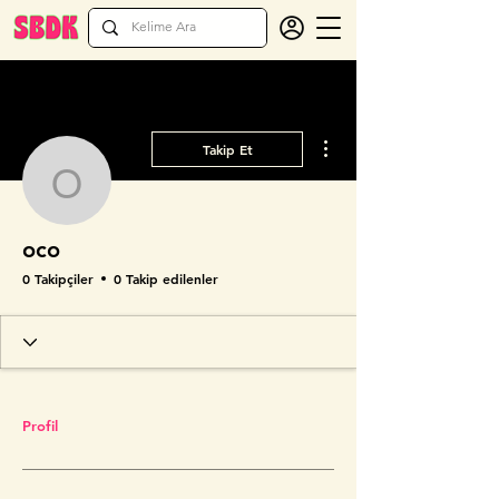
Diğer Eylemler
Takip Et
oco
oco
0 Takipçiler
0 Takip edilenler
Profil