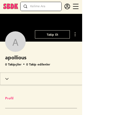
Diğer Eylemler
Takip Et
apollious
apollious
0 Takipçiler
0 Takip edilenler
Profil