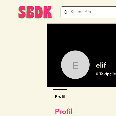
elif
elif
0
Takipçile
Profil
Profil