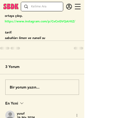
tek kadın rejimi
belkıs ülkesinin yönetim biçimi. 
ortaya çıkışı. 
https://www.instagram.com/p/CvCnGVQAHtZ/
tarif: 
sabahları limon ve naneli su
3 Yorum
Bir yorum yazın...
En Yeni
yusuf
26 Nis 2024