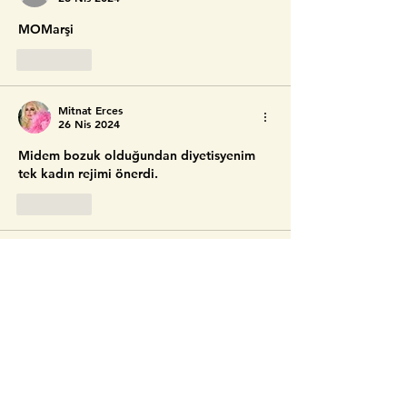
MOMarşi
Beğen
Mitnat Erces
26 Nis 2024
Midem bozuk olduğundan diyetisyenim 
tek kadın rejimi önerdi.
Beğen
karabatak
24 Nis 2024
feminenarşi slaayyyy
Beğen