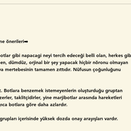
e önerileri➡️ 
otlar gibi napacagi neyi tercih edeceği belli olan, herkes gib
 eden, dümdüz, orjinal bir şey yapacak hiçbir nöronu olmayan 
ezya mertebesinin tamamen zıttıdır. Nüfusun çoğunluğunu 
ot. Botlara benzemek istemeyenlerin oluşturduğu gruptan 
zerler, taklitçidirler, yine marjibotlar arasında hareketleri 
yıca botlara göre daha azlardır.
grupları içerisinde yüksek dozda onay arayışları vardır.