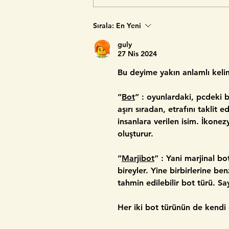
Sırala:
En Yeni
guly
27 Nis 2024
Bu deyime yakın anlamlı kelim
”
Bot
” : oyunlardaki, pcdeki b
aşırı sıradan, etrafını taklit
insanlara verilen isim. İkon
oluşturur.
”
Marjibot
” : Yani marjinal b
bireyler. Yine birbirlerine ben
tahmin edilebilir bot türü. Sa
Her iki bot türünün de kendi 